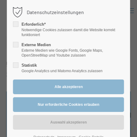
Menu
Datenschutzeinstellungen
Login
Erforderlich*
Benutzername
Notwendige Cookies zulassen damit die Website korrekt
funktioniert
27.02.2025 08:26
Externe Medien
Externe Medien wie Google Fonts, Google Maps,
Passwort
OpenStreetMap und Youtube zulassen
5-Sterne-Bewertung
von Dr. Julia
Statistik
Google Analytics und Matomo Analytics zulassen
Schwieger
Anmelden
Register
|
Lost your password?
Support
Lorem ipsum dolor sit amet: