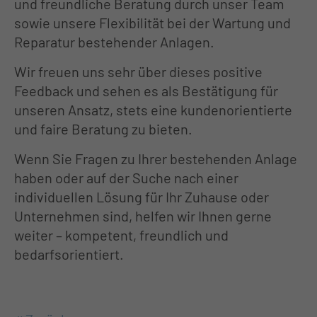
+44 1234 567 890
und freundliche Beratung durch unser Team
sowie unsere Flexibilität bei der Wartung und
Drop us a line
Reparatur bestehender Anlagen.
info@yourdomain.com
Wir freuen uns sehr über dieses positive
Feedback und sehen es als Bestätigung für
About us
unseren Ansatz, stets eine kundenorientierte
und faire Beratung zu bieten.
Lorem ipsum dolor sit amet,
consectetuer adipiscing elit.
Wenn Sie Fragen zu Ihrer bestehenden Anlage
haben oder auf der Suche nach einer
Aenean commodo ligula eget dolor.
individuellen Lösung für Ihr Zuhause oder
Aenean massa. Cum sociis natoque
Unternehmen sind, helfen wir Ihnen gerne
penatibus et magnis dis parturient
weiter – kompetent, freundlich und
bedarfsorientiert.
montes, nascetur ridiculus mus. Donec
quam felis, ultricies nec.