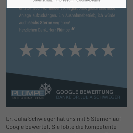
Datenschutz
Impressum
Cookie-Details
24h
/ 365days
We offer support for our customers
Mon - Fri 8:00am - 5:00pm
(GMT +1)
Get in touch
Cybersteel Inc.
376-293 City Road, Suite 600
San Francisco, CA 94102
Dr. Julia Schwieger hat uns mit 5 Sternen auf
Have any questions?
Google bewertet. Sie lobte die kompetente