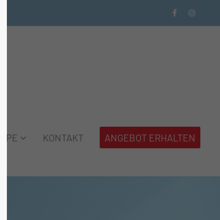
About us
Lorem ipsum dolor sit amet,
te 600
consectetuer adipiscing elit.
2
Aenean commodo ligula eget
dolor. Aenean massa. Cum
?
sociis natoque penatibus et
MPE
KONTAKT
ANGEBOT ERHALTEN
magnis dis parturient
montes, nascetur ridiculus
mus. Donec quam felis,
com
ultricies nec.