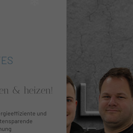
TES
len & heizen!
rgieeffiziente und
tensparende
nung