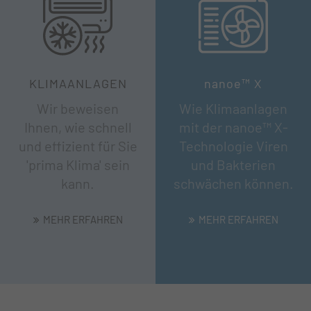
KLIMAANLAGEN
nanoe™ X
Wir beweisen
Wie Klimaanlagen
Ihnen, wie schnell
mit der nanoe™ X-
und effizient für Sie
Technologie Viren
'prima Klima' sein
und Bakterien
kann.
schwächen können.
MEHR ERFAHREN
MEHR ERFAHREN