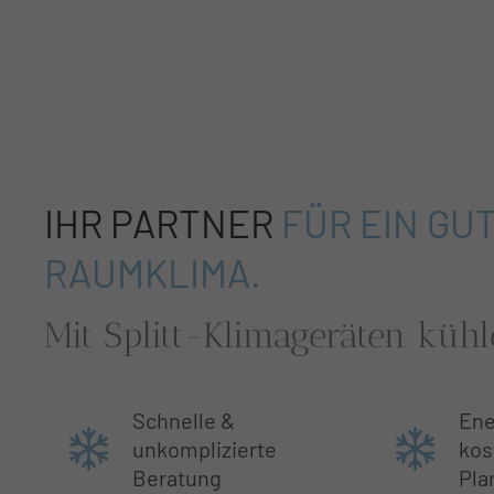
IHR PARTNER
FÜR EIN GU
RAUMKLIMA.
Mit Splitt-Klimageräten küh
Schnelle &
Ene
unkomplizierte
kos
Beratung
Pla