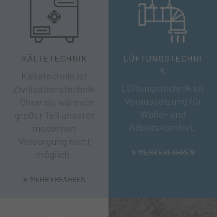
KÄLTETECHNIK
LÜFTUNGSTECHNI
K
Kältetechnik ist
Lüftungstechnik ist
Zivilisationstechnik
Voraussetzung für
. Ohne sie wäre ein
Wohn- und
großer Teil unserer
Arbeitskomfort.
modernen
Versorgung nicht
MEHR ERFAHREN
möglich.
MEHR ERFAHREN