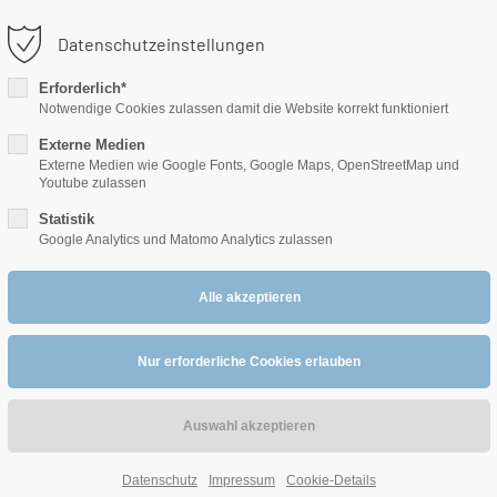
o@klimatechnik-pluempe.de
Datenschutzeinstellungen
ort
Get in touch
Erforderlich*
Notwendige Cookies zulassen damit die Website korrekt funktioniert
 ipsum dolor sit amet:
Cybersteel Inc.
Externe Medien
376-293 City Road, Sui
Externe Medien wie Google Fonts, Google Maps, OpenStreetMap und
Youtube zulassen
San Francisco, CA 9410
4h
Statistik
Google Analytics und Matomo Analytics zulassen
/ 365days
Have any questions
+44 1234 567 890
NIK
LÜFTUNGSTECHNIK
WARTUNG
PLÜ
 support for our customers
Drop us a line
ri 8:00am - 5:00pm
(GMT +1)
info@yourdomain.
Datenschutz
Impressum
Cookie-Details