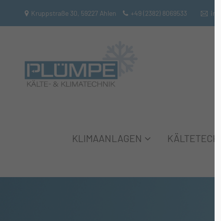
Kruppstraße 30, 59227 Ahlen
+49 (2382) 8069533
inf
Login
Supp
Benutzername
Lorem
2
Passwort
❄
KLIMAANLAGEN
KÄLTETECH
Anmelden
We offer
Mon - F
Register
|
Lost your password?