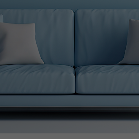
HNIK
❅