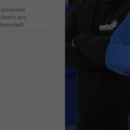
mpetentes
❆
dwerk aus
denschaft