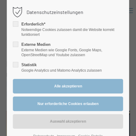
Menu
Datenschutzeinstellungen
Login
Erforderlich*
Benutzername
Notwendige Cookies zulassen damit die Website korrekt
funktioniert
16.10.2024 13:44
Externe Medien
Externe Medien wie Google Fonts, Google Maps,
Passwort
OpenStreetMap und Youtube zulassen
Energie sparen und Klima schonen
Statistik
Google Analytics und Matomo Analytics zulassen
mit der Luft-Luft-Wärmepumpe –
Ihre multifunktionale Lösung für
Anmelden
Heizen und Kühlen
Register
|
Lost your password?
Support
Lorem ipsum dolor sit amet: