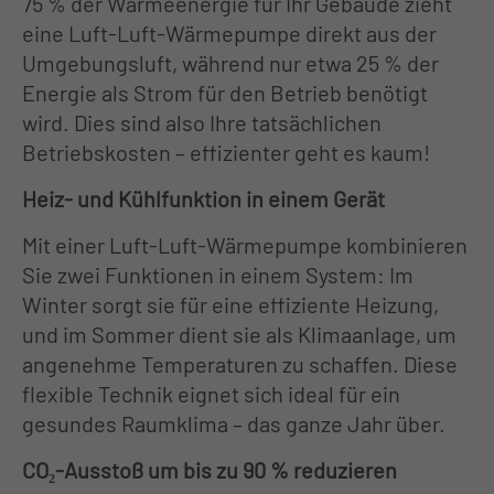
+44 1234 567 890
75 % der Wärmeenergie für Ihr Gebäude zieht
eine Luft-Luft-Wärmepumpe direkt aus der
Drop us a line
Umgebungsluft, während nur etwa 25 % der
Energie als Strom für den Betrieb benötigt
info@yourdomain.com
wird. Dies sind also Ihre tatsächlichen
Betriebskosten – effizienter geht es kaum!
About us
Heiz- und Kühlfunktion in einem Gerät
Lorem ipsum dolor sit amet,
consectetuer adipiscing elit.
Mit einer Luft-Luft-Wärmepumpe kombinieren
Sie zwei Funktionen in einem System: Im
Aenean commodo ligula eget dolor.
Winter sorgt sie für eine effiziente Heizung,
Aenean massa. Cum sociis natoque
und im Sommer dient sie als Klimaanlage, um
penatibus et magnis dis parturient
angenehme Temperaturen zu schaffen. Diese
flexible Technik eignet sich ideal für ein
montes, nascetur ridiculus mus. Donec
gesundes Raumklima – das ganze Jahr über.
quam felis, ultricies nec.
CO₂-Ausstoß um bis zu 90 % reduzieren