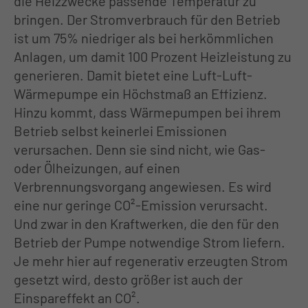
+44 1234 567 890
die Heizzwecke passende Temperatur zu
bringen. Der Stromverbrauch für den Betrieb
ist um 75% niedriger als bei herkömmlichen
Drop us a line
Anlagen, um damit 100 Prozent Heizleistung zu
info@yourdomain.com
generieren. Damit bietet eine Luft-Luft-
Wärmepumpe ein Höchstmaß an Effizienz.
About us
Hinzu kommt, dass Wärmepumpen bei ihrem
Lorem ipsum dolor sit amet,
Betrieb selbst keinerlei Emissionen
verursachen. Denn sie sind nicht, wie Gas-
consectetuer adipiscing elit.
oder Ölheizungen, auf einen
Aenean commodo ligula eget dolor.
Verbrennungsvorgang angewiesen. Es wird
Aenean massa. Cum sociis natoque
eine nur geringe CO²-Emission verursacht.
Und zwar in den Kraftwerken, die den für den
penatibus et magnis dis parturient
Betrieb der Pumpe notwendige Strom liefern.
montes, nascetur ridiculus mus. Donec
Je mehr hier auf regenerativ erzeugten Strom
quam felis, ultricies nec.
gesetzt wird, desto größer ist auch der
Einspareffekt an CO².