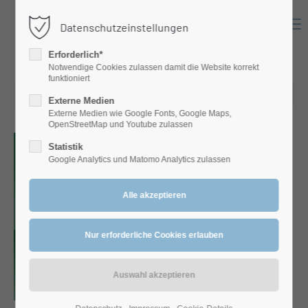
Menu
Datenschutzeinstellungen
Login
Erforderlich*
Benutzername
Notwendige Cookies zulassen damit die Website korrekt
funktioniert
06.02.2021 14:43
Externe Medien
Externe Medien wie Google Fonts, Google Maps,
Passwort
OpenStreetMap und Youtube zulassen
Statistik
Google Analytics und Matomo Analytics zulassen
Anmelden
Register
|
Lost your password?
Support
Lorem ipsum dolor sit amet: