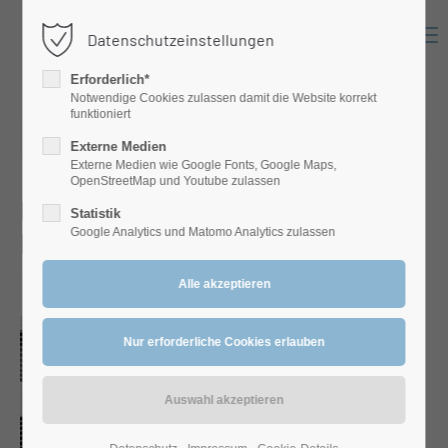
Menu
Datenschutzeinstellungen
Login
Erforderlich*
Benutzername
Notwendige Cookies zulassen damit die Website korrekt
funktioniert
06.06.2022 15:57
Externe Medien
Externe Medien wie Google Fonts, Google Maps,
Passwort
OpenStreetMap und Youtube zulassen
Klimatechnik-Begriff kurz erklärt:
Statistik
Google Analytics und Matomo Analytics zulassen
Monoblock oder Split?
Anmelden
Register
|
Lost your password?
Support
Lorem ipsum dolor sit amet: