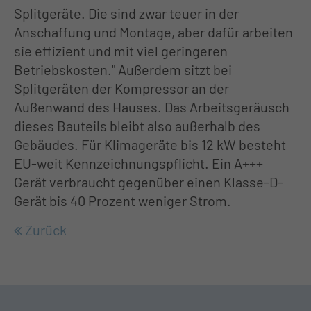
+44 1234 567 890
Splitgeräte. Die sind zwar teuer in der
Anschaffung und Montage, aber dafür arbeiten
Drop us a line
sie effizient und mit viel geringeren
info@yourdomain.com
Betriebskosten." Außerdem sitzt bei
Splitgeräten der Kompressor an der
About us
Außenwand des Hauses. Das Arbeitsgeräusch
dieses Bauteils bleibt also außerhalb des
Lorem ipsum dolor sit amet,
Gebäudes. Für Klimageräte bis 12 kW besteht
consectetuer adipiscing elit.
EU-weit Kennzeichnungspflicht. Ein A+++
Gerät verbraucht gegenüber einen Klasse-D-
Aenean commodo ligula eget dolor.
Gerät bis 40 Prozent weniger Strom.
Aenean massa. Cum sociis natoque
penatibus et magnis dis parturient
Zurück
montes, nascetur ridiculus mus. Donec
quam felis, ultricies nec.