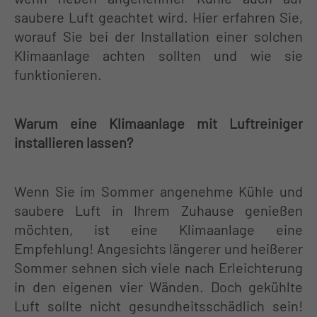
+44 1234 567 890
saubere Luft geachtet wird. Hier erfahren Sie,
worauf Sie bei der Installation einer solchen
Drop us a line
Klimaanlage achten sollten und wie sie
info@yourdomain.com
funktionieren.
About us
Warum eine Klimaanlage mit Luftreiniger
Lorem ipsum dolor sit amet,
installieren lassen?
consectetuer adipiscing elit.
Aenean commodo ligula eget dolor.
Wenn Sie im Sommer angenehme Kühle und
saubere Luft in Ihrem Zuhause genießen
Aenean massa. Cum sociis natoque
möchten, ist eine Klimaanlage eine
penatibus et magnis dis parturient
Empfehlung! Angesichts längerer und heißerer
montes, nascetur ridiculus mus. Donec
Sommer sehnen sich viele nach Erleichterung
quam felis, ultricies nec.
in den eigenen vier Wänden. Doch gekühlte
Luft sollte nicht gesundheitsschädlich sein!