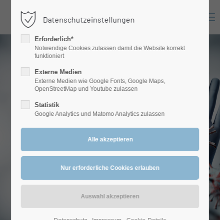
Menu
Datenschutzeinstellungen
Login
Erforderlich*
Benutzername
Notwendige Cookies zulassen damit die Website korrekt
funktioniert
Externe Medien
Externe Medien wie Google Fonts, Google Maps,
Passwort
OpenStreetMap und Youtube zulassen
Statistik
Google Analytics und Matomo Analytics zulassen
Anmelden
Register
|
Lost your password?
Support
Lorem ipsum dolor sit amet: