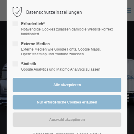
Menu
Datenschutzeinstellungen
Login
Erforderlich*
Benutzername
Notwendige Cookies zulassen damit die Website korrekt
funktioniert
Externe Medien
Externe Medien wie Google Fonts, Google Maps,
Passwort
OpenStreetMap und Youtube zulassen
Statistik
Google Analytics und Matomo Analytics zulassen
Anmelden
Register
|
Lost your password?
Support
Lorem ipsum dolor sit amet: